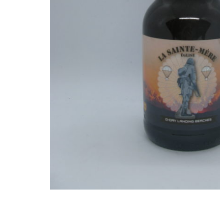
DECORATION MAISON
DIVERS
FLEURS & PLANTES
JARDINERIE
JEUX - JOUET
PRIMEUR
RESTAURATION
SANTE
SPORT