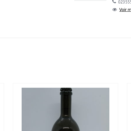
02355
Voir 