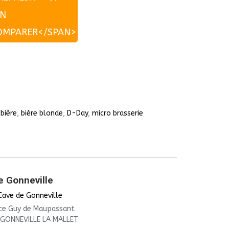
AN
OMPARER</SPAN>
,
bière
,
bière blonde
,
D-Day
,
micro brasserie
e Gonneville
Cave de Gonneville
ce Guy de Maupassant
 GONNEVILLE LA MALLET