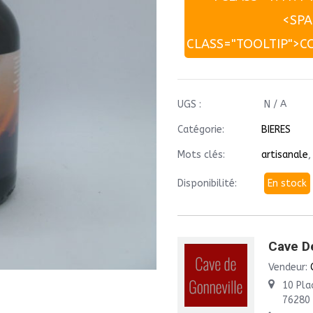
<SP
CLASS="TOOLTIP">C
UGS :
N / A
Catégorie:
BIERES
Mots clés:
artisanale
Disponibilité:
En stock
Cave D
Vendeur:
10 Pla
76280