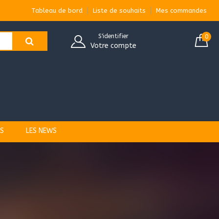
Tableau de bord
Liste de souhaits
Mes commandes
S'identifier
0
Votre compte
S
LES NEWS