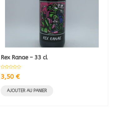
Rex Ranae – 33 cl
Sine fi
3,50
€
3,50
AJOUTER AU PANIER
AJOU