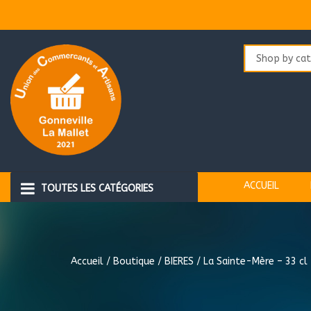
Aller
au
contenu
ACCUEIL
TOUTES LES CATÉGORIES
LUNETTES
Accueil
/
Boutique
/
BIERES
/ La Sainte-Mère – 33 cl
ALIMENTATION ANIMALE
BEAUTE