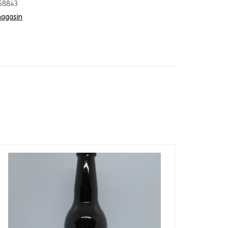
58843
magasin