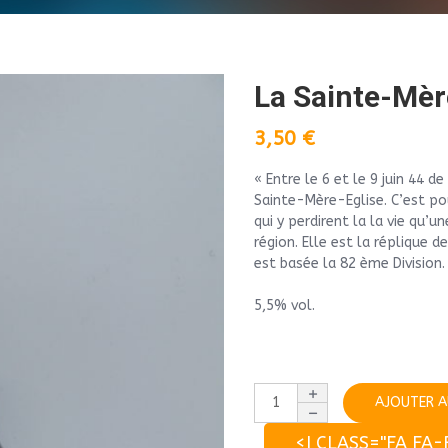
La Sainte-Mèr
3,50
€
« Entre le 6 et le 9 juin 44 d
Sainte-Mère-Eglise. C’est p
qui y perdirent la la vie qu’
région. Elle est la réplique d
est basée la 82 ème Division.
5,5% vol.
AJOUTER A
<I CLASS="FA FA-