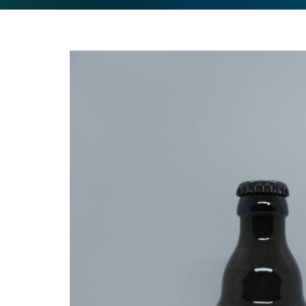
BIEN-ETRE
BIJOU
BIERES
VINS
SPIRITUEUX
BON CADEAU
BOUCHERIE
BOULANGERIE / PATISSERIE
BOX MYSTERE
CHARCUTERIE