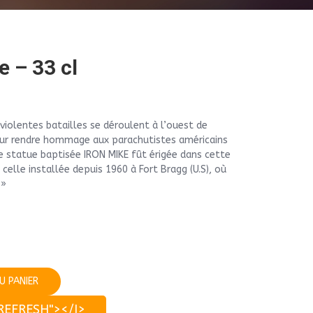
e – 33 cl
e violentes batailles se déroulent à l’ouest de
our rendre hommage aux parachutistes américains
une statue baptisée IRON MIKE fût érigée dans cette
e celle installée depuis 1960 à Fort Bragg (U.S), où
 »
U PANIER
REFRESH"></I>