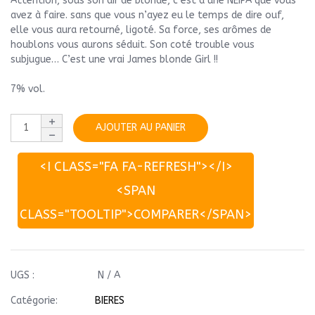
Attention, sous son air de blonde, c’est à une NEIPA que vous
avez à faire. sans que vous n’ayez eu le temps de dire ouf,
elle vous aura retourné, ligoté. Sa force, ses arômes de
houblons vous aurons séduit. Son coté trouble vous
subjugue… C’est une vrai James blonde Girl !!
7% vol.
AJOUTER AU PANIER
<I CLASS="FA FA-REFRESH"></I>
<SPAN
CLASS="TOOLTIP">COMPARER</SPAN>
UGS :
N / A
Catégorie:
BIERES