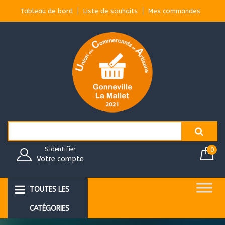
Aller
Tableau de bord
Liste de souhaits
Mes commandes
au
contenu
Search
for:
S'identifier
0
Votre compte
TOUTES LES
CATÉGORIES