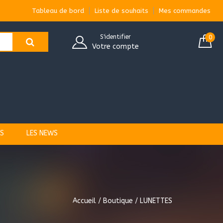
Tableau de bord
Liste de souhaits
Mes commandes
S'identifier
0
Votre compte
S
LES NEWS
Accueil
/
Boutique
/ LUNETTES