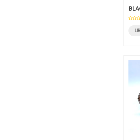
BLA
DECORATION MAISON
DIVERS
LI
FLEURS & PLANTES
JARDINERIE
JEUX - JOUET
PRIMEUR
RESTAURATION
SANTE
SPORT