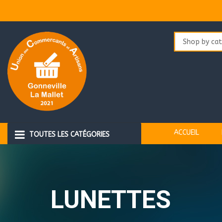
Aller
au
contenu
ACCUEIL
TOUTES LES CATÉGORIES
LUNETTES
LUNETTES
ALIMENTATION ANIMALE
BEAUTE