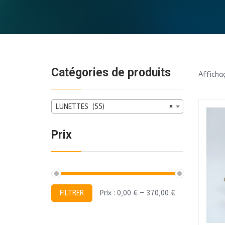
BIEN-ETRE
BIJOU
BIERES
Catégories de produits
Afficha
VINS
LUNETTES (55)
×
SPIRITUEUX
BON CADEAU
Prix
BOUCHERIE
BOULANGERIE / PATISSERIE
Prix
Prix
FILTRER
Prix :
0,00 €
—
370,00 €
BOX MYSTERE
min
max
CHARCUTERIE