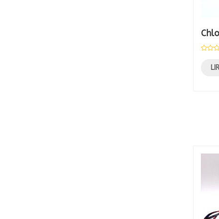
Chl
LI