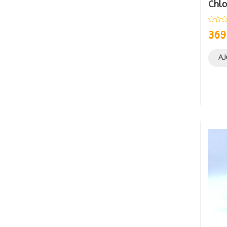
Chl
369
AJ