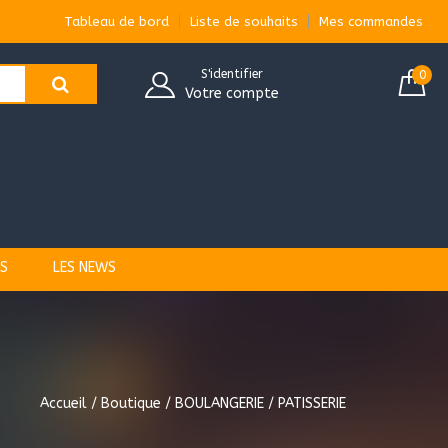
Tableau de bord
Liste de souhaits
Mes commandes
S'identifier
0
Votre compte
S
LES NEWS
Accueil
/
Boutique
/ BOULANGERIE / PATISSERIE