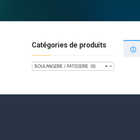
BIEN-ETRE
BIJOU
BIERES
Catégories de produits
VINS
BOULANGERIE / PATISSERIE (0)
×
SPIRITUEUX
BON CADEAU
BOUCHERIE
BOULANGERIE / PATISSERIE
BOX MYSTERE
CHARCUTERIE