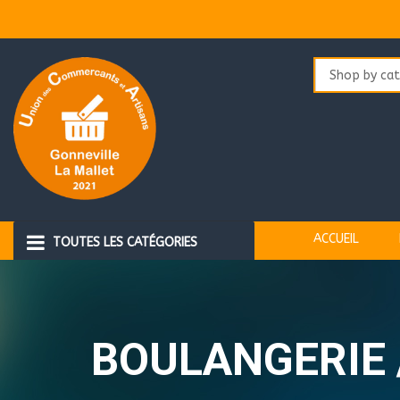
Aller
au
contenu
ACCUEIL
TOUTES LES CATÉGORIES
LUNETTES
BOULANGERIE 
ALIMENTATION ANIMALE
BEAUTE