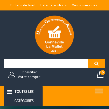
Aller
Tableau de bord
Liste de souhaits
Mes commandes
au
contenu
Search
for:
S'identifier
0
Votre compte
TOUTES LES
CATÉGORIES