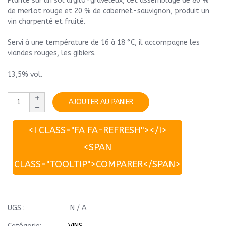
Planté sur un sol argilo-graveleux, cet assemblage de 80 %
de merlot rouge et 20 % de cabernet-sauvignon, produit un
vin charpenté et fruité.
Servi à une température de 16 à 18 °C, il accompagne les
viandes rouges, les gibiers.
13,5% vol.
AJOUTER AU PANIER
<I CLASS="FA FA-REFRESH"></I>
<SPAN
CLASS="TOOLTIP">COMPARER</SPAN>
UGS :
N / A