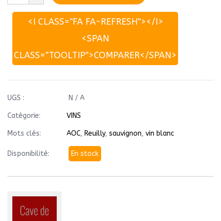
<I CLASS="FA FA-REFRESH"></I>
<SPAN
CLASS="TOOLTIP">COMPARER</SPAN>
UGS :
N / A
Catégorie:
VINS
Mots clés:
AOC
,
Reuilly
,
sauvignon
,
vin blanc
Disponibilité:
En stock