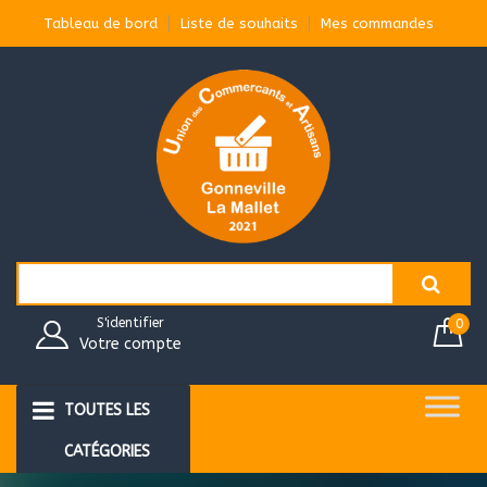
Aller
Tableau de bord
Liste de souhaits
Mes commandes
au
contenu
Search
for:
S'identifier
0
Votre compte
TOUTES LES
CATÉGORIES