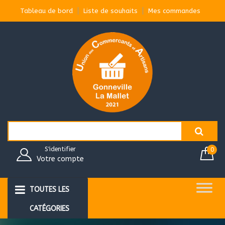
Aller
Tableau de bord
Liste de souhaits
Mes commandes
au
contenu
Search
for:
S'identifier
0
Votre compte
TOUTES LES
CATÉGORIES