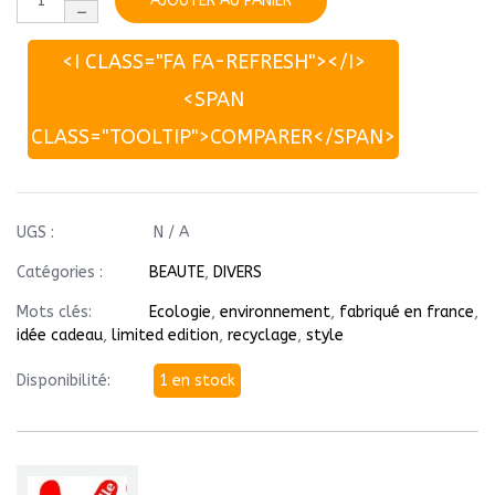
AJOUTER AU PANIER
<I CLASS="FA FA-REFRESH"></I>
<SPAN
CLASS="TOOLTIP">COMPARER</SPAN>
UGS :
N / A
Catégories :
BEAUTE
,
DIVERS
Mots clés:
Ecologie
,
environnement
,
fabriqué en france
,
idée cadeau
,
limited edition
,
recyclage
,
style
Disponibilité:
1 en stock