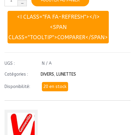
AJOUTER AU PANIER
<I CLASS="FA FA-REFRESH"></I>
<SPAN
CLASS="TOOLTIP">COMPARER</SPAN>
UGS :
N / A
Catégories :
DIVERS
,
LUNETTES
Disponibilité:
20 en stock