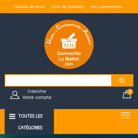
Aller
Tableau de bord
Liste de souhaits
Mes commandes
au
contenu
Search
for:
S'identifier
0
Votre compte
TOUTES LES
CATÉGORIES