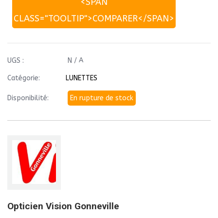
<SPAN
CLASS="TOOLTIP">COMPARER</SPAN>
UGS :
N / A
Catégorie:
LUNETTES
Disponibilité:
En rupture de stock
Opticien Vision Gonneville