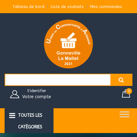
Aller
Tableau de bord
Liste de souhaits
Mes commandes
au
contenu
Search
for:
S'identifier
0
Votre compte
TOUTES LES
CATÉGORIES