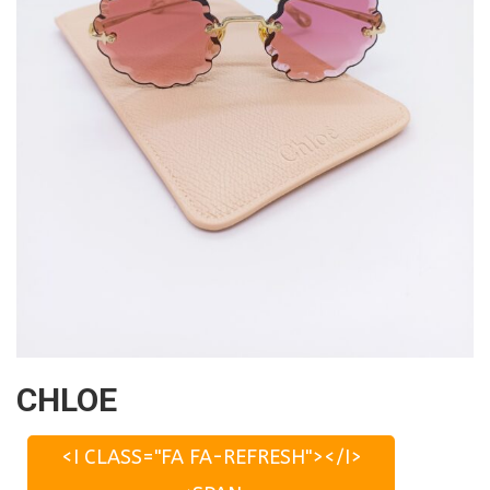
CHLOE
<I CLASS="FA FA-REFRESH"></I>