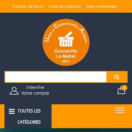
Aller
Tableau de bord
Liste de souhaits
Mes commandes
au
contenu
Search
for:
S'identifier
0
Votre compte
TOUTES LES
CATÉGORIES