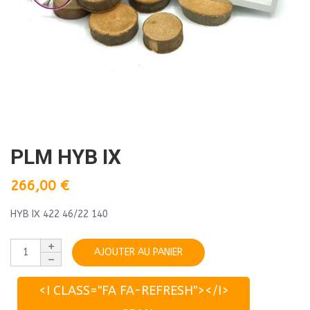
PLM HYB IX
266,00
€
HYB IX 422 46/22 140
AJOUTER AU PANIER
<I CLASS="FA FA-REFRESH"></I>