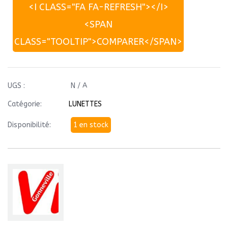
<I CLASS="FA FA-REFRESH"></I>
<SPAN
CLASS="TOOLTIP">COMPARER</SPAN>
UGS :
N / A
Catégorie:
LUNETTES
Disponibilité:
1 en stock