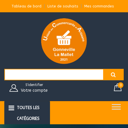
Aller
Tableau de bord
Liste de souhaits
Mes commandes
au
contenu
Search
for:
S'identifier
0
Votre compte
TOUTES LES
CATÉGORIES