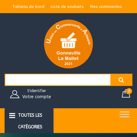
Aller
Tableau de bord
Liste de souhaits
Mes commandes
au
contenu
Search
for:
S'identifier
0
Votre compte
TOUTES LES
CATÉGORIES