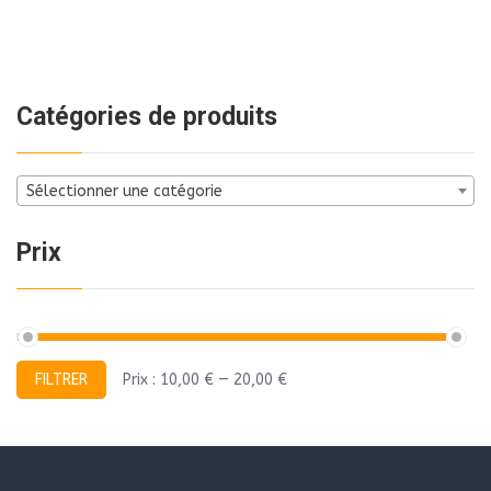
Catégories de produits
Sélectionner une catégorie
Prix
Prix
Prix
FILTRER
Prix :
10,00 €
—
20,00 €
min
max