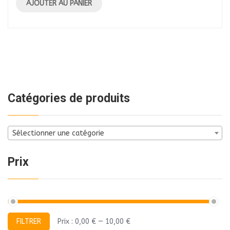
AJOUTER AU PANIER
Catégories de produits
Sélectionner une catégorie
Prix
Prix
Prix
FILTRER
Prix :
0,00 €
—
10,00 €
min
max