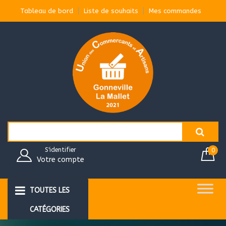
Aller
Tableau de bord
Liste de souhaits
Mes commandes
au
contenu
Search
for:
S'identifier
0
Votre compte
TOUTES LES
CATÉGORIES