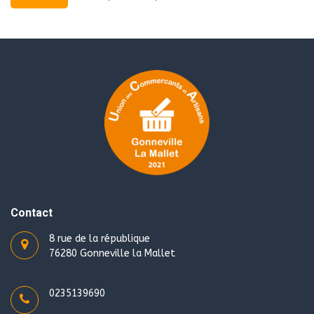
min
max
Contact
8 rue de la république
76280 Gonneville la Mallet
0235139690