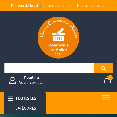
Aller
Tableau de bord
Liste de souhaits
Mes commandes
au
contenu
Search
for:
S'identifier
0
Votre compte
TOUTES LES
CATÉGORIES