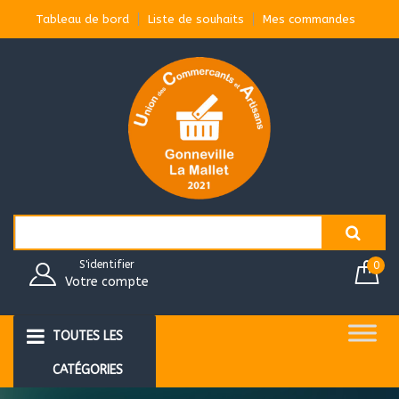
Aller
Tableau de bord
Liste de souhaits
Mes commandes
au
contenu
Search
for:
S'identifier
0
Votre compte
TOUTES LES
CATÉGORIES