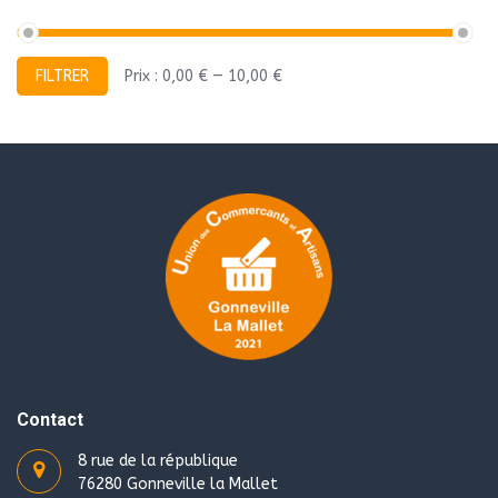
Prix
Prix
FILTRER
Prix :
0,00 €
—
10,00 €
min
max
Contact
8 rue de la république
76280 Gonneville la Mallet