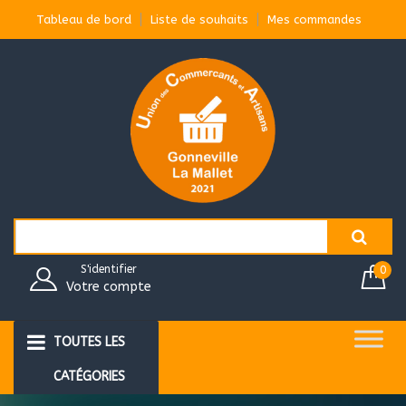
Aller
Tableau de bord
Liste de souhaits
Mes commandes
au
contenu
Search
for:
S'identifier
0
Votre compte
TOUTES LES
CATÉGORIES