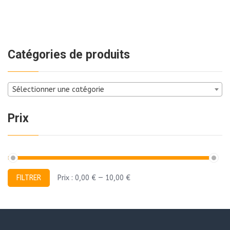
Catégories de produits
Sélectionner une catégorie
Prix
Prix
Prix
FILTRER
Prix :
0,00 €
—
10,00 €
min
max